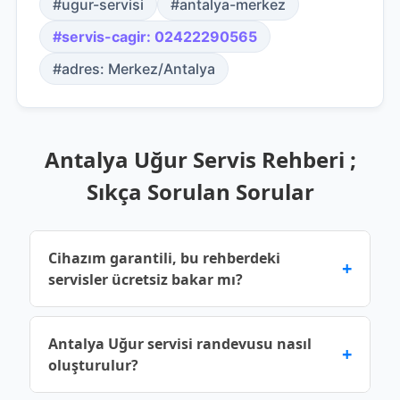
#ugur-servisi
#antalya-merkez
#servis-cagir: 02422290565
#adres: Merkez/Antalya
Antalya Uğur Servis Rehberi ;
Sıkça Sorulan Sorular
Cihazım garantili, bu rehberdeki
+
servisler ücretsiz bakar mı?
Üretici garantisi devam eden cihazlar için yetkili
Antalya Uğur servisi randevusu nasıl
+
servis noktalarına başvurmalısınız. Bu rehberde
oluşturulur?
yer alan bilgiler genel bilgilendirme amaçlıdır;