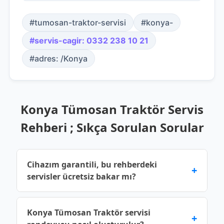
#tumosan-traktor-servisi
#konya-
#servis-cagir: 0332 238 10 21
#adres: /Konya
Konya Tümosan Traktör Servis
Rehberi ; Sıkça Sorulan Sorular
Cihazım garantili, bu rehberdeki
+
servisler ücretsiz bakar mı?
Üretici garantisi devam eden cihazlar için yetkili
Konya Tümosan Traktör servisi
+
servis noktalarına başvurmalısınız. Bu rehberde