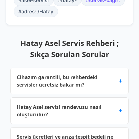
#asel-servisi
#hatay-
#servis-cagir:
#adres: /Hatay
Hatay Asel Servis Rehberi ;
Sıkça Sorulan Sorular
Cihazım garantili, bu rehberdeki
+
servisler ücretsiz bakar mı?
Üretici garantisi devam eden cihazlar için yetkili
Hatay Asel servisi randevusu nasıl
+
servis noktalarına başvurmalısınız. Bu rehberde
oluşturulur?
yer alan bilgiler genel bilgilendirme amaçlıdır;
cihazınızın garanti kapsamı dışında kalmaması
Hatay şehrindeki Asel servis noktalarına
için işlem öncesinde servisin yetki durumunu
Servis ücretleri ve arıza tespit bedeli ne