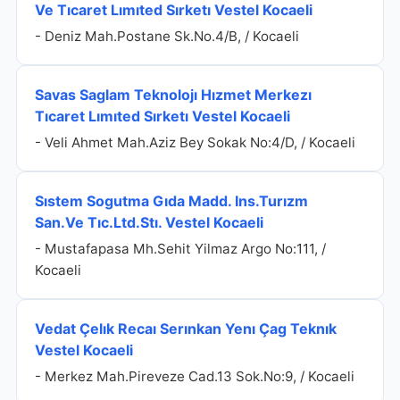
Ve Tıcaret Lımıted Sırketı Vestel Kocaeli
- Deniz Mah.Postane Sk.No.4/B, / Kocaeli
Savas Saglam Teknolojı Hızmet Merkezı
Tıcaret Lımıted Sırketı Vestel Kocaeli
- Veli Ahmet Mah.Aziz Bey Sokak No:4/D, / Kocaeli
Sıstem Sogutma Gıda Madd. Ins.Turızm
San.Ve Tıc.Ltd.Stı. Vestel Kocaeli
- Mustafapasa Mh.Sehit Yilmaz Argo No:111, /
Kocaeli
Vedat Çelık Recaı Serınkan Yenı Çag Teknık
Vestel Kocaeli
- Merkez Mah.Pireveze Cad.13 Sok.No:9, / Kocaeli