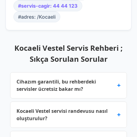
#servis-cagir: 44 44 123
#adres: /Kocaeli
Kocaeli Vestel Servis Rehberi ;
Sıkça Sorulan Sorular
Cihazım garantili, bu rehberdeki
+
servisler ücretsiz bakar mı?
Üretici garantisi devam eden cihazlar için yetkili
Kocaeli Vestel servisi randevusu nasıl
+
servis noktalarına başvurmalısınız. Bu rehberde
oluşturulur?
yer alan bilgiler genel bilgilendirme amaçlıdır;
cihazınızın garanti kapsamı dışında kalmaması