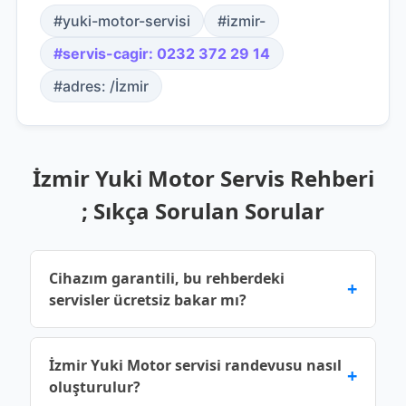
#yuki-motor-servisi
#izmir-
#servis-cagir: 0232 372 29 14
#adres: /İzmir
İzmir Yuki Motor Servis Rehberi
; Sıkça Sorulan Sorular
Cihazım garantili, bu rehberdeki
+
servisler ücretsiz bakar mı?
Üretici garantisi devam eden cihazlar için yetkili
İzmir Yuki Motor servisi randevusu nasıl
+
servis noktalarına başvurmalısınız. Bu rehberde
oluşturulur?
yer alan bilgiler genel bilgilendirme amaçlıdır;