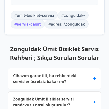
#umit-bisiklet-servisi
#zonguldak-
#servis-cagir:
#adres: /Zonguldak
Zonguldak Ümit Bisiklet Servis
Rehberi ; Sıkça Sorulan Sorular
Cihazım garantili, bu rehberdeki
+
servisler ücretsiz bakar mı?
Üretici garantisi devam eden cihazlar için yetkili
Zonguldak Ümit Bisiklet servisi
+
servis noktalarına başvurmalısınız. Bu rehberde
randevusu nasıl oluşturulur?