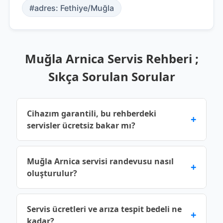
#adres: Fethiye/Muğla
Muğla Arnica Servis Rehberi ;
Sıkça Sorulan Sorular
Cihazım garantili, bu rehberdeki
+
servisler ücretsiz bakar mı?
Üretici garantisi devam eden cihazlar için yetkili
Muğla Arnica servisi randevusu nasıl
+
servis noktalarına başvurmalısınız. Bu rehberde
oluşturulur?
yer alan bilgiler genel bilgilendirme amaçlıdır;
cihazınızın garanti kapsamı dışında kalmaması
Muğla şehrindeki Arnica servis noktalarına
için işlem öncesinde servisin yetki durumunu
Servis ücretleri ve arıza tespit bedeli ne
+
ulaşmak için listedeki telefon numaralarını
mutlaka teyit ediniz.
kadar?