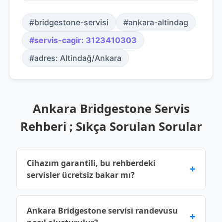
#bridgestone-servisi
#ankara-altindag
#servis-cagir: 3123410303
#adres: Altindağ/Ankara
Ankara Bridgestone Servis
Rehberi ; Sıkça Sorulan Sorular
Cihazım garantili, bu rehberdeki
+
servisler ücretsiz bakar mı?
Üretici garantisi devam eden cihazlar için yetkili
Ankara Bridgestone servisi randevusu
+
servis noktalarına başvurmalısınız. Bu rehberde