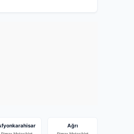
Afyonkarahisar
Ağrı
Stmax Motosiklet
Stmax Motosiklet