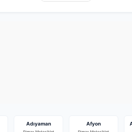
Adıyaman
Afyon
Stmax Motosiklet
Stmax Motosiklet