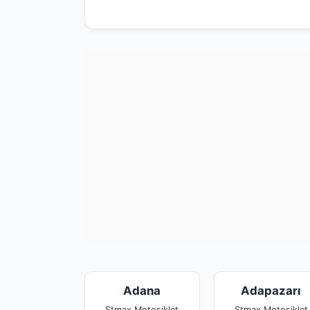
Adana
Adapazarı
Stmax Motosiklet
Stmax Motosiklet