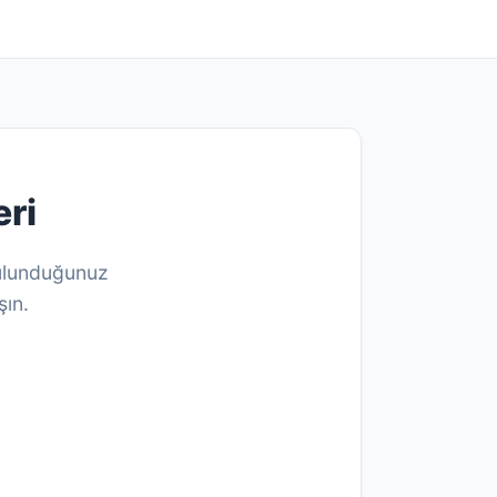
eri
Bulunduğunuz
şın.